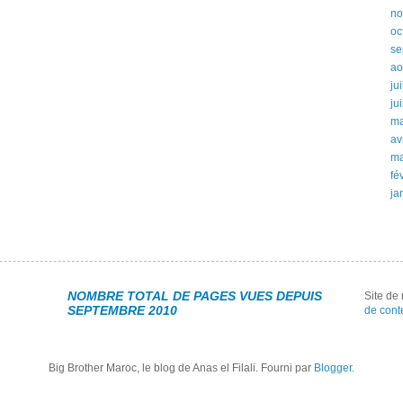
no
oc
se
ao
ju
ju
ma
av
ma
fé
ja
NOMBRE TOTAL DE PAGES VUES DEPUIS
Site d
SEPTEMBRE 2010
de cont
Big Brother Maroc, le blog de Anas el Filali. Fourni par
Blogger
.