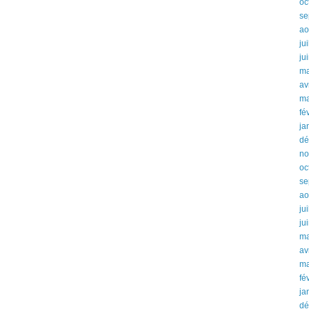
oc
se
ao
ju
ju
ma
av
ma
fé
ja
dé
no
oc
se
ao
ju
ju
ma
av
ma
fé
ja
dé