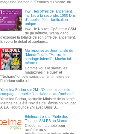
magazine Marocain "Femmes du Maroc" du...
Inwi : les offres de lancement.
Tic Tac à la seconde, 1000 Dhs
d'appels offerts, tarification
unique...
Inwi , le Nouvel Opérateur GSM
de (la défunte) Wana vient
d'exposer la totalité de son offre de lancement.
En voici le détail et quelque...
Ma réponse au Journaliste du
"Monde" sur le "Maroc : le
sondage interdit" : Macho toi
même !
Comme vous le savez, les
magazines "Telquel" et
"Nichane" ont été saisis par le ministère de
l'intérieur suite à l...
Yasmina Badou sur 2M : "On sent que cette
campagne appelle à la Haine et au Racisme"
Yasmina Badou, l'actuelle Ministre de la santé
Marocaine, a été l'invitée de l'émission Nouqat
Ala Al Hourouf de 2M avec Driss B...
Bitelma : Le site Photo des
Toilettes SALES au Maroc.
Cliquer sur la photo pour
accéder au site