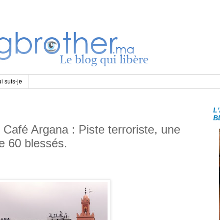
i suis-je
L
B
Café Argana : Piste terroriste, une
e 60 blessés.