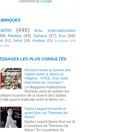
Delivered by
Google
UBRIQUES
aroc
(445)
Actu. Internationales
58)
Médias
(69)
Sahara
(57)
Eco
(56)
eb
(51)
Santé
(34)
Analyse
(31)
Entreprise
(10)
lam
(10)
ESSAGES LES PLUS CONSULTÉS
Nichane relate la Guerre des
Sables entre le Maroc et
l'Algérie : VITEE, chez votre
marchand de Journaux !
Le Magazine Arabophone
Nichane vient de publier les
détails inconnus de la Guerre des Sables.
Cette guerre fratricide entre le Maroc et l...
Nadia Larguet enceinte et
quasi Nue sur "Femmes du
Maroc" :
Nadia Larguet Quasi Nue sur la
Couverture de "Femmes du
Maroc" En couverture du