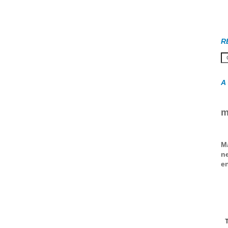
R
A
m
M
ne
en