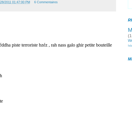
/28/2011 01:47:00 PM
6 Commentaires
R
M
(1
W
Is
M