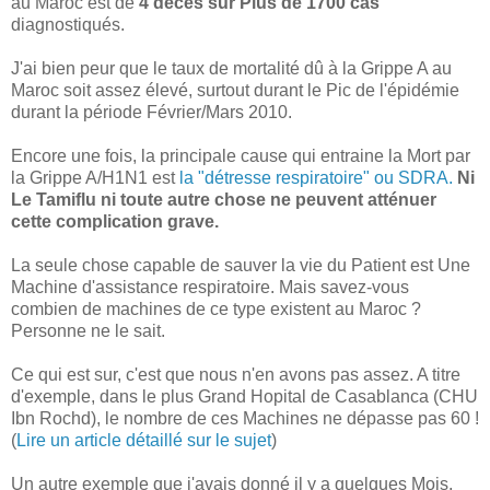
au Maroc est de
4 décès sur Plus de 1700 cas
diagnostiqués.
J'ai bien peur que le taux de mortalité dû à la Grippe A au
Maroc soit assez élevé, surtout durant le Pic de l'épidémie
durant la période Février/Mars 2010.
Encore une fois, la principale cause qui entraine la Mort par
la Grippe A/H1N1 est
la "détresse respiratoire" ou SDRA
.
Ni
Le Tamiflu ni toute autre chose ne peuvent atténuer
cette complication grave.
La seule chose capable de sauver la vie du Patient est Une
Machine d'assistance respiratoire. Mais savez-vous
combien de machines de ce type existent au Maroc ?
Personne ne le sait.
Ce qui est sur, c'est que nous n'en avons pas assez. A titre
d'exemple, dans le plus Grand Hopital de Casablanca (CHU
Ibn Rochd), le nombre de ces Machines ne dépasse pas 60 !
(
Lire un article détaillé sur le sujet
)
Un autre exemple que j'avais donné il y a quelques Mois,