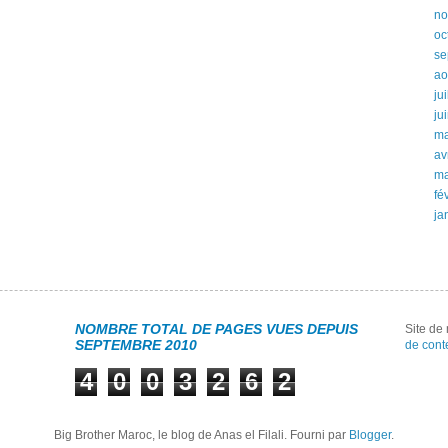
no
oc
se
ao
ju
ju
ma
av
ma
fé
ja
NOMBRE TOTAL DE PAGES VUES DEPUIS
Site d
SEPTEMBRE 2010
de cont
4
0
0
3
2
6
2
Big Brother Maroc, le blog de Anas el Filali. Fourni par
Blogger
.