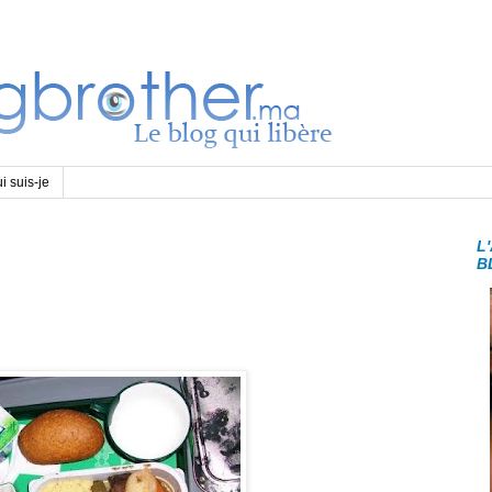
i suis-je
L
B