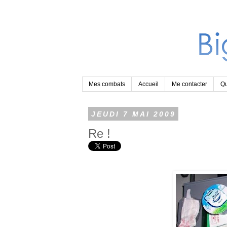
Mes combats
Accueil
Me contacter
Qu
JEUDI 7 MAI 2009
Re !