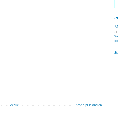
R
M
(1
W
Is
M
Accueil
Article plus ancien