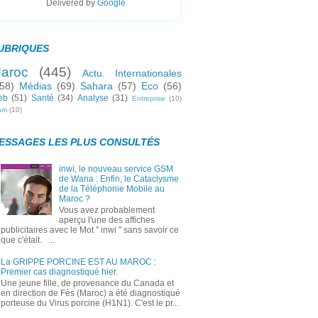
Delivered by
Google
UBRIQUES
aroc
(445)
Actu. Internationales
58)
Médias
(69)
Sahara
(57)
Eco
(56)
eb
(51)
Santé
(34)
Analyse
(31)
Entreprise
(10)
lam
(10)
ESSAGES LES PLUS CONSULTÉS
inwi, le nouveau service GSM
de Wana : Enfin, le Cataclysme
de la Téléphonie Mobile au
Maroc ?
Vous avez probablement
aperçu l'une des affiches
publicitaires avec le Mot " inwi " sans savoir ce
que c'était. ...
La GRIPPE PORCINE EST AU MAROC :
Premier cas diagnostiqué hier.
Une jeune fille, de provenance du Canada et
en direction de Fès (Maroc) a été diagnostiqué
porteuse du Virus porcine (H1N1). C'est le pr...