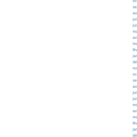
oc
se
ao
ju
ju
ma
av
ma
fé
ja
dé
no
oc
se
ao
ju
ju
ma
av
ma
fé
ja
dé