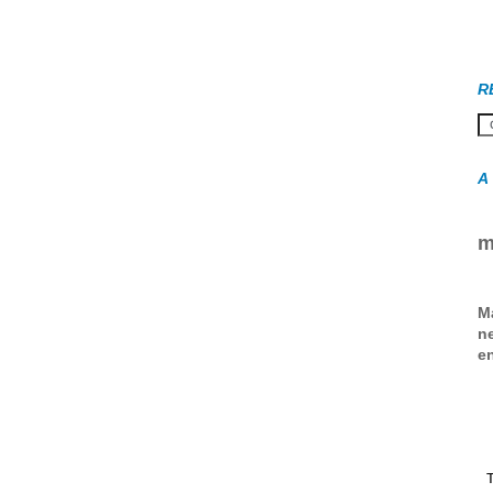
R
A
m
M
ne
en