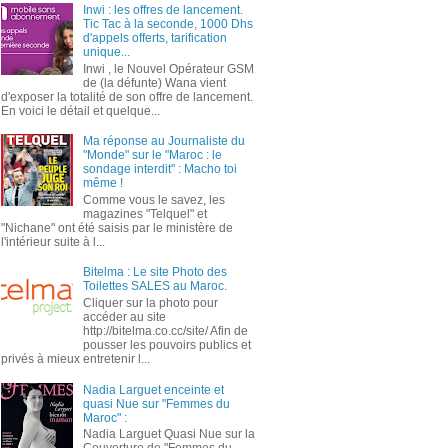
Inwi : les offres de lancement.
Tic Tac à la seconde, 1000 Dhs
d'appels offerts, tarification
unique...
Inwi , le Nouvel Opérateur GSM
de (la défunte) Wana vient
d'exposer la totalité de son offre de lancement.
En voici le détail et quelque...
Ma réponse au Journaliste du
"Monde" sur le "Maroc : le
sondage interdit" : Macho toi
même !
Comme vous le savez, les
magazines "Telquel" et
"Nichane" ont été saisis par le ministère de
l'intérieur suite à l...
Bitelma : Le site Photo des
Toilettes SALES au Maroc.
Cliquer sur la photo pour
accéder au site
http://bitelma.co.cc/site/ Afin de
pousser les pouvoirs publics et
privés à mieux entretenir l...
Nadia Larguet enceinte et
quasi Nue sur "Femmes du
Maroc" :
Nadia Larguet Quasi Nue sur la