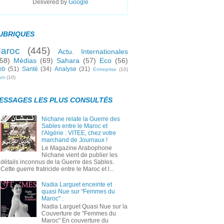
Delivered by
Google
UBRIQUES
aroc
(445)
Actu. Internationales
58)
Médias
(69)
Sahara
(57)
Eco
(56)
eb
(51)
Santé
(34)
Analyse
(31)
Entreprise
(10)
lam
(10)
ESSAGES LES PLUS CONSULTÉS
Nichane relate la Guerre des
Sables entre le Maroc et
l'Algérie : VITEE, chez votre
marchand de Journaux !
Le Magazine Arabophone
Nichane vient de publier les
détails inconnus de la Guerre des Sables.
Cette guerre fratricide entre le Maroc et l...
Nadia Larguet enceinte et
quasi Nue sur "Femmes du
Maroc" :
Nadia Larguet Quasi Nue sur la
Couverture de "Femmes du
Maroc" En couverture du