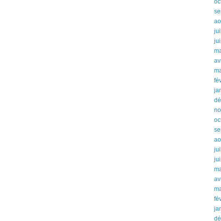
oc
se
ao
ju
ju
ma
av
ma
fé
ja
dé
no
oc
se
ao
ju
ju
ma
av
ma
fé
ja
dé