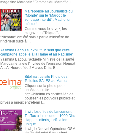
magazine Marocain "Femmes du Maroc" du...
Ma réponse au Journaliste du
"Monde" sur le "Maroc : le
sondage interdit" : Macho toi
même !
Comme vous le savez, les
magazines "Telquel" et
"Nichane" ont été saisis par le ministère de
l'intérieur suite à l...
Yasmina Badou sur 2M : "On sent que cette
campagne appelle à la Haine et au Racisme"
Yasmina Badou, l'actuelle Ministre de la santé
Marocaine, a été l'invitée de l'émission Nouqat
Ala Al Hourouf de 2M avec Driss B...
Bitelma : Le site Photo des
Toilettes SALES au Maroc.
Cliquer sur la photo pour
accéder au site
http://bitelma.co.cc/site/ Afin de
pousser les pouvoirs publics et
privés à mieux entretenir l...
Inwi : les offres de lancement.
Tic Tac à la seconde, 1000 Dhs
d'appels offerts, tarification
unique...
Inwi , le Nouvel Opérateur GSM