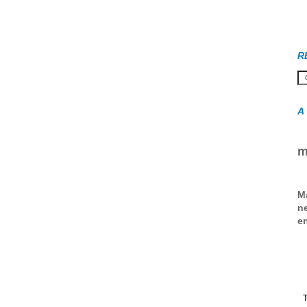
R
A
m
M
ne
en