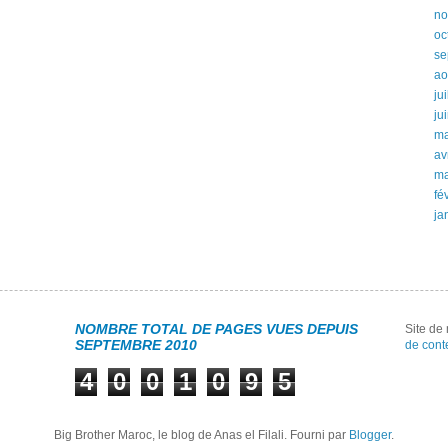
no
oc
se
ao
ju
ju
ma
av
ma
fé
ja
NOMBRE TOTAL DE PAGES VUES DEPUIS
Site d
SEPTEMBRE 2010
de cont
4
0
0
1
0
9
5
Big Brother Maroc, le blog de Anas el Filali. Fourni par
Blogger
.