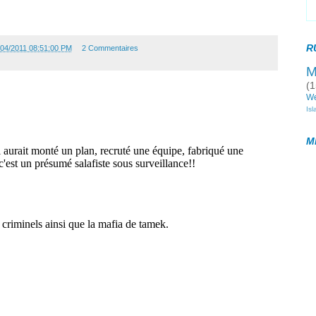
R
/04/2011 08:51:00 PM
2 Commentaires
M
(1
W
Is
M