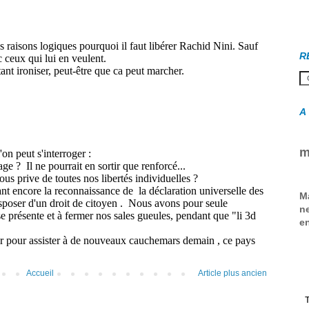
R
A
m
M
ne
en
Accueil
Article plus ancien