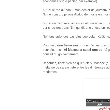
économies sur le papier (par exemple).
4-
Car le thé d'Abdou -mon dealer de journaux h
Nini en prison, je vois Abdou de moins en moin
5-
Car on n'arrivera jamais à détruire un écrit, u
car si ce n'est pas Nini qui dit une chose en l'éc
Ne nous enfoncez pas plus que cela ! Relâchez
Pour finir,
une 6ème raison
, qui n'en est pas
pour d'autres :
Al Massae a aussi une utilité 
conseil du gouvernement.
Regardez, lisez bien ce qu'en dit Al Massae 
mélangé de sa sainteté entre les différentes a
modernes.