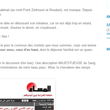
abituel (au rond Point Zerktouni et Roudani)- me manque. Depuis
s.
R
ne idée en détruisant son initiateur, car on est déjà trop en retard,
M
rivant, d'autres le diront, en s'explosant...
(1
W
 Nini !
Is
 une pour le commun des mortels que nous sommes, mais une bonne
M
pour vous, ceux d'en haut,
dont le déjeuner familial est un quasi-
(sur le document d'en bas). Une description MAJESTUEUSE du Sang
dministrations de notre beau pays. Wow, la chevalerie des temps