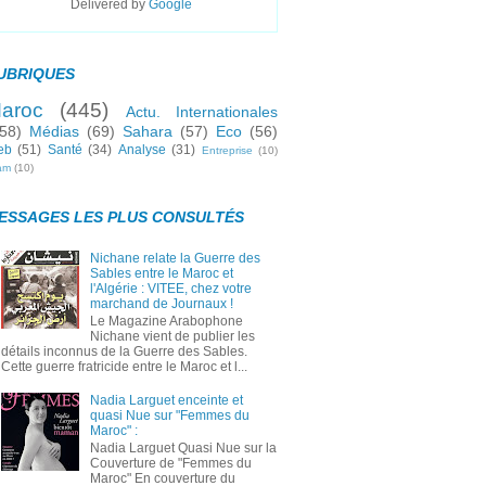
Delivered by
Google
UBRIQUES
aroc
(445)
Actu. Internationales
58)
Médias
(69)
Sahara
(57)
Eco
(56)
eb
(51)
Santé
(34)
Analyse
(31)
Entreprise
(10)
lam
(10)
ESSAGES LES PLUS CONSULTÉS
Nichane relate la Guerre des
Sables entre le Maroc et
l'Algérie : VITEE, chez votre
marchand de Journaux !
Le Magazine Arabophone
Nichane vient de publier les
détails inconnus de la Guerre des Sables.
Cette guerre fratricide entre le Maroc et l...
Nadia Larguet enceinte et
quasi Nue sur "Femmes du
Maroc" :
Nadia Larguet Quasi Nue sur la
Couverture de "Femmes du
Maroc" En couverture du