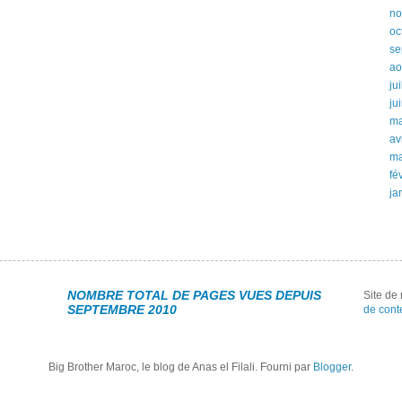
no
oc
se
ao
ju
ju
ma
av
ma
fé
ja
NOMBRE TOTAL DE PAGES VUES DEPUIS
Site d
SEPTEMBRE 2010
de cont
Big Brother Maroc, le blog de Anas el Filali. Fourni par
Blogger
.