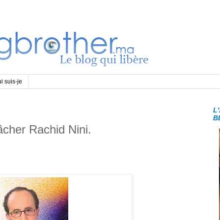
i suis-je
L
B
âcher Rachid Nini.