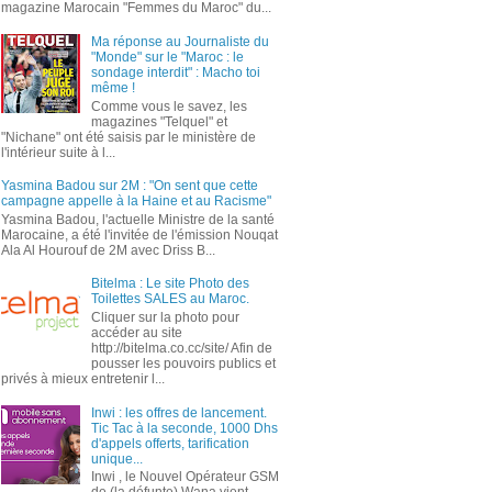
magazine Marocain "Femmes du Maroc" du...
Ma réponse au Journaliste du
"Monde" sur le "Maroc : le
sondage interdit" : Macho toi
même !
Comme vous le savez, les
magazines "Telquel" et
"Nichane" ont été saisis par le ministère de
l'intérieur suite à l...
Yasmina Badou sur 2M : "On sent que cette
campagne appelle à la Haine et au Racisme"
Yasmina Badou, l'actuelle Ministre de la santé
Marocaine, a été l'invitée de l'émission Nouqat
Ala Al Hourouf de 2M avec Driss B...
Bitelma : Le site Photo des
Toilettes SALES au Maroc.
Cliquer sur la photo pour
accéder au site
http://bitelma.co.cc/site/ Afin de
pousser les pouvoirs publics et
privés à mieux entretenir l...
Inwi : les offres de lancement.
Tic Tac à la seconde, 1000 Dhs
d'appels offerts, tarification
unique...
Inwi , le Nouvel Opérateur GSM