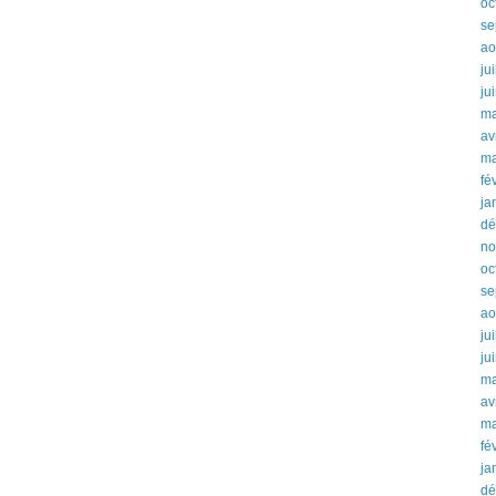
oc
se
ao
ju
ju
ma
av
ma
fé
ja
dé
no
oc
se
ao
ju
ju
ma
av
ma
fé
ja
dé