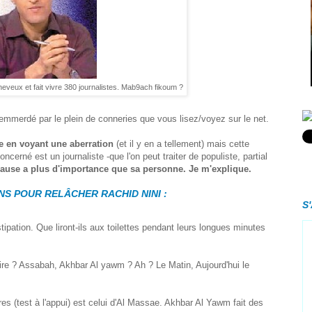
eveux et fait vivre 380 journalistes. Mab9ach fikoum ?
emmerdé par le plein de conneries que vous lisez/voyez sur le net.
e en voyant une aberration
(et il y en a tellement) mais cette
cerné est un journaliste -que l'on peut traiter de populiste, partial
cause a plus d'importance que sa personne. Je m'explique.
NS POUR RELÂCHER RACHID NINI :
S
ipation. Que liront-ils aux toilettes pendant leurs longues minutes
 lire ? Assabah, Akhbar Al yawm ? Ah ? Le Matin, Aujourd'hui le
res (test à l'appui) est celui d'Al Massae. Akhbar Al Yawm fait des