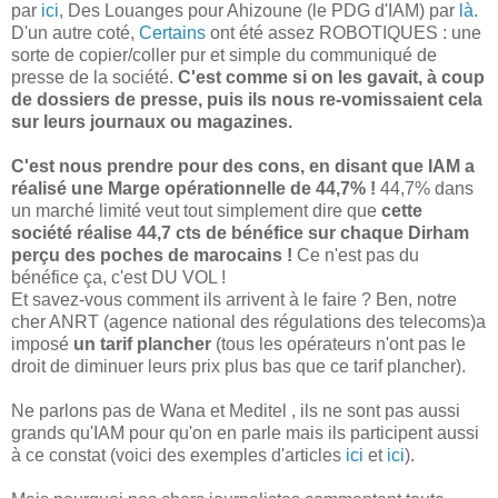
par
ici
, Des Louanges pour Ahizoune (le PDG d'IAM) par
là
.
D'un autre coté,
Certains
ont été assez ROBOTIQUES : une
sorte de copier/coller pur et simple du communiqué de
presse de la société.
C'est comme si on les gavait, à coup
de dossiers de presse, puis ils nous re-vomissaient cela
sur leurs journaux ou magazines.
C'est nous prendre pour des cons, en disant que IAM a
réalisé une Marge opérationnelle de 44,7% !
44,7% dans
un marché limité veut tout simplement dire que
cette
société réalise 44,7 cts de bénéfice sur chaque Dirham
perçu des poches de marocains !
Ce n'est pas du
bénéfice ça, c'est DU VOL !
Et savez-vous comment ils arrivent à le faire ? Ben, notre
cher ANRT (agence national des régulations des telecoms)a
imposé
un tarif plancher
(tous les opérateurs n'ont pas le
droit de diminuer leurs prix plus bas que ce tarif plancher).
Ne parlons pas de Wana et Meditel , ils ne sont pas aussi
grands qu'IAM pour qu'on en parle mais ils participent aussi
à ce constat (voici des exemples d'articles
ici
et
ici
).