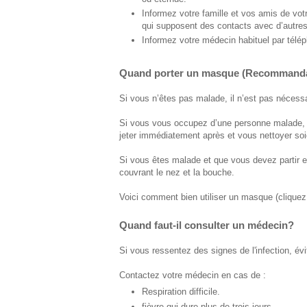
Informez votre famille et vos amis de vo
qui supposent des contacts avec d’autre
Informez votre médecin habituel par télé
Quand porter un masque (Recommanda
Si vous n’êtes pas malade, il n’est pas nécess
Si vous vous occupez d’une personne malade, v
jeter immédiatement après et vous nettoyer so
Si vous êtes malade et que vous devez partir 
couvrant le nez et la bouche.
Voici comment bien utiliser un masque (clique
Quand faut-il consulter un médecin?
Si vous ressentez des signes de l'infection, év
Contactez votre médecin en cas de :
Respiration difficile.
fièvre qui dure plus de trois jours.