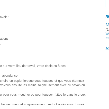
R
avoir :
M
(1
W
Is
ations
.
M
 sur votre lieu de travail, votre école ou à des
en abondance.
choirs en papier lorsque vous toussez et que vous éternuez
avez-vous ensuite les mains soigneusement avec du savon ou
r pour vous moucher ou pour tousser, faites-le dans le creux
n fréquemment et soigneusement, surtout après avoir toussé