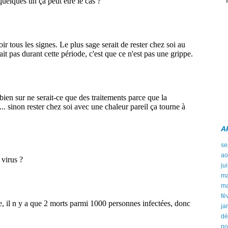
A
se
ao
ju
ma
ma
fé
ja
dé
no