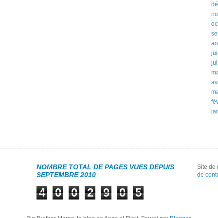
dé
no
oc
se
ao
ju
ju
ma
av
ma
fé
ja
NOMBRE TOTAL DE PAGES VUES DEPUIS
Site d
SEPTEMBRE 2010
de cont
4
0
0
2
9
0
5