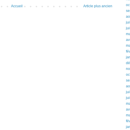
oc
Accueil
Article plus ancien
se
ao
ju
ju
ma
av
ma
fé
ja
dé
no
oc
se
ao
ju
ju
ma
av
ma
fé
ja