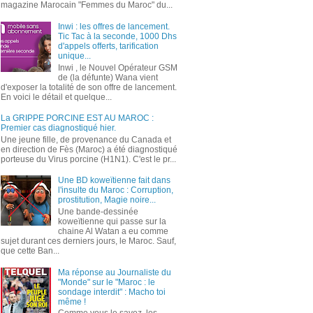
magazine Marocain "Femmes du Maroc" du...
Inwi : les offres de lancement.
Tic Tac à la seconde, 1000 Dhs
d'appels offerts, tarification
unique...
Inwi , le Nouvel Opérateur GSM
de (la défunte) Wana vient
d'exposer la totalité de son offre de lancement.
En voici le détail et quelque...
La GRIPPE PORCINE EST AU MAROC :
Premier cas diagnostiqué hier.
Une jeune fille, de provenance du Canada et
en direction de Fès (Maroc) a été diagnostiqué
porteuse du Virus porcine (H1N1). C'est le pr...
Une BD koweïtienne fait dans
l'insulte du Maroc : Corruption,
prostitution, Magie noire...
Une bande-dessinée
koweïtienne qui passe sur la
chaine Al Watan a eu comme
sujet durant ces derniers jours, le Maroc. Sauf,
que cette Ban...
Ma réponse au Journaliste du
"Monde" sur le "Maroc : le
sondage interdit" : Macho toi
même !