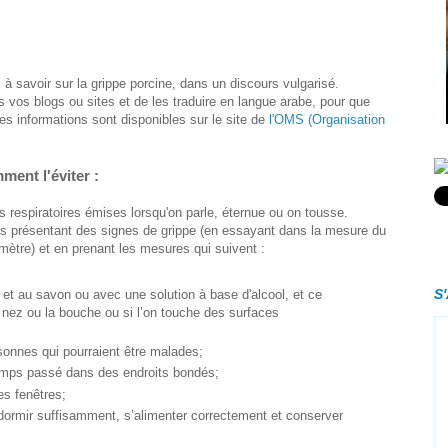
s à savoir sur la grippe porcine, dans un discours vulgarisé.
 vos blogs ou sites et de les traduire en langue arabe, pour que
ces informations sont disponibles sur le site de
l'OMS (Organisation
ment l'éviter :
es respiratoires émises lorsqu'on parle, éternue ou on tousse.
s présentant des signes de grippe (en essayant dans la mesure du
mètre) et en prenant les mesures qui suivent :
S
et au savon ou avec une solution à base d'alcool, et ce
e nez ou la bouche ou si l’on touche des surfaces
sonnes qui pourraient être malades;
temps passé dans des endroits bondés;
les fenêtres;
 dormir suffisamment, s’alimenter correctement et conserver