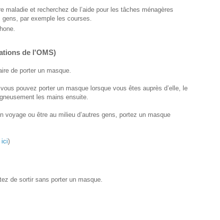
tre maladie et recherchez de l’aide pour les tâches ménagères
s gens, par exemple les courses.
phone.
tions de l'OMS)
aire de porter un masque.
ous pouvez porter un masque lorsque vous êtes auprès d’elle, le
igneusement les mains ensuite.
en voyage ou être au milieu d’autres gens, portez un masque
z
ici
)
itez de sortir sans porter un masque.