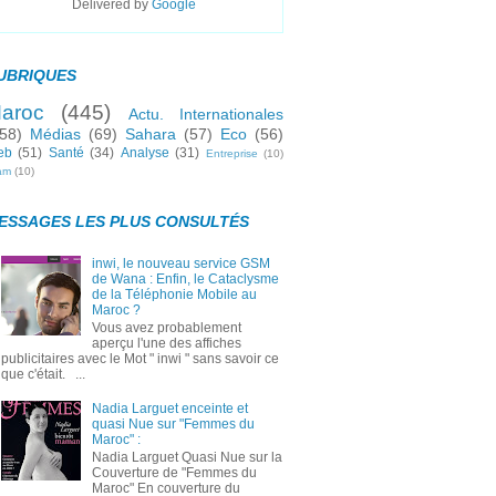
Delivered by
Google
UBRIQUES
aroc
(445)
Actu. Internationales
58)
Médias
(69)
Sahara
(57)
Eco
(56)
eb
(51)
Santé
(34)
Analyse
(31)
Entreprise
(10)
lam
(10)
ESSAGES LES PLUS CONSULTÉS
inwi, le nouveau service GSM
de Wana : Enfin, le Cataclysme
de la Téléphonie Mobile au
Maroc ?
Vous avez probablement
aperçu l'une des affiches
publicitaires avec le Mot " inwi " sans savoir ce
que c'était. ...
Nadia Larguet enceinte et
quasi Nue sur "Femmes du
Maroc" :
Nadia Larguet Quasi Nue sur la
Couverture de "Femmes du
Maroc" En couverture du