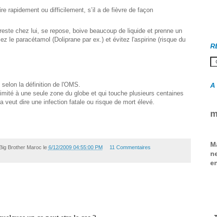
re rapidement ou difficilement, s’il a de fièvre de façon
 reste chez lui, se repose, boive beaucoup de liquide et prenne un
sez le paracétamol (Doliprane par ex.) et évitez l'aspirine (risque du
R
selon la définition de l'OMS.
A
limité à une seule zone du globe et qui touche plusieurs centaines
 veut dire une infection fatale ou risque de mort élevé.
m
M
Big Brother Maroc
le
6/12/2009 04:55:00 PM
11 Commentaires
ne
en